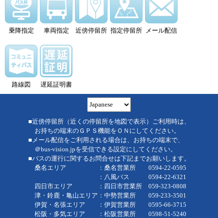
乗降指定
車両指定
近傍停留所
指定停留所
メール配信
路線図
遅延証明書
■近傍停留所（近くの停留所を地図で表示）ご利用時は、
お持ちの端末のＧＰＳ機能をＯＮにしてください。
■メール配信をご利用される場合は、お持ちの端末で、
＠bus-vision.jpを受信できる設定にしてください。
■バスの運行に関するお問合せは下記までお願いします。
桑名エリア ：桑名営業所 0594-22-0595
：八風バス 0594-22-6321
四日市エリア ：四日市営業所 059-323-0808
津・鈴鹿・亀山エリア：中勢営業所 059-233-3501
伊賀・名張エリア ：伊賀営業所 0595-66-3715
松阪・多気エリア ：松阪営業所 0598-51-5240