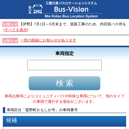
【伊勢】7月1日～9月末まで、道路工事のため、内宮前バス停を
お知らせ
[すべてを表示]
一部の路線にお知らせがあります
お知らせ
車両指定
車両点検等によりコミュニティバスや特殊な車両について、別のタイプ
の車両で運行する場合がございます。
車両区分
「
菰野町かもしか号
」
の車両番号
候補