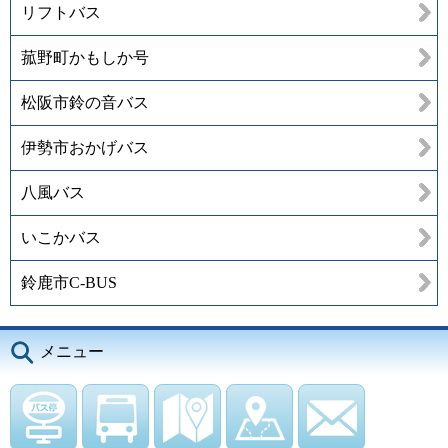
リフトバス
菰野町かもしか号
松阪市鈴の音バス
伊勢市おかげバス
八風バス
いこかバス
鈴鹿市C-BUS
メニュー