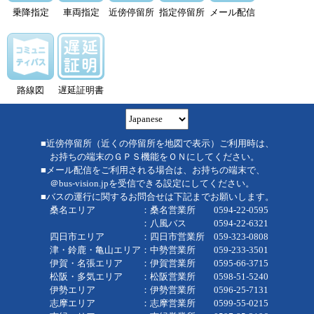
乗降指定
車両指定
近傍停留所
指定停留所
メール配信
路線図
遅延証明書
■近傍停留所（近くの停留所を地図で表示）ご利用時は、
お持ちの端末のＧＰＳ機能をＯＮにしてください。
■メール配信をご利用される場合は、お持ちの端末で、
＠bus-vision.jpを受信できる設定にしてください。
■バスの運行に関するお問合せは下記までお願いします。
桑名エリア ：桑名営業所 0594-22-0595
：八風バス 0594-22-6321
四日市エリア ：四日市営業所 059-323-0808
津・鈴鹿・亀山エリア：中勢営業所 059-233-3501
伊賀・名張エリア ：伊賀営業所 0595-66-3715
松阪・多気エリア ：松阪営業所 0598-51-5240
伊勢エリア ：伊勢営業所 0596-25-7131
志摩エリア ：志摩営業所 0599-55-0215