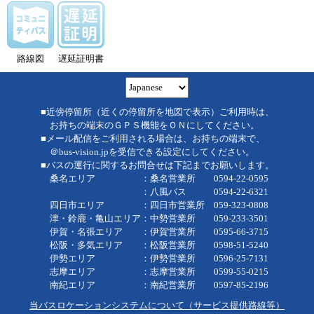
路線図
遅延証明書
■近傍停留所（近くの停留所を地図で表示）ご利用時は、
お持ちの端末のＧＰＳ機能をＯＮにしてください。
■メール配信をご利用される場合は、お持ちの端末で、
＠bus-vision.jpを受信できる設定にしてください。
■バスの運行に関するお問合せは下記までお願いします。
桑名エリア ：桑名営業所 0594-22-0595
：八風バス 0594-22-6321
四日市エリア ：四日市営業所 059-323-0808
津・鈴鹿・亀山エリア：中勢営業所 059-233-3501
伊賀・名張エリア ：伊賀営業所 0595-66-3715
松阪・多気エリア ：松阪営業所 0598-51-5240
伊勢エリア ：伊勢営業所 0596-25-7131
志摩エリア ：志摩営業所 0599-55-0215
南紀エリア ：南紀営業所 0597-85-2196
当バスロケーションシステムについて（サービス提供路線等）