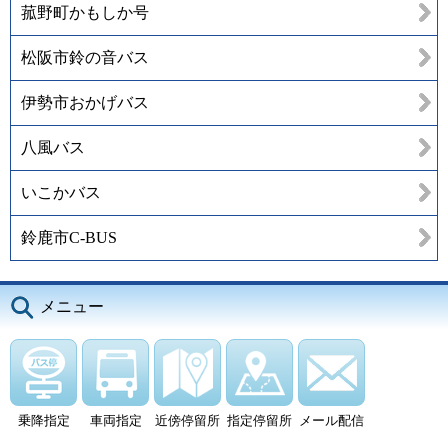
菰野町かもしか号
松阪市鈴の音バス
伊勢市おかげバス
八風バス
いこかバス
鈴鹿市C-BUS
メニュー
乗降指定
車両指定
近傍停留所
指定停留所
メール配信