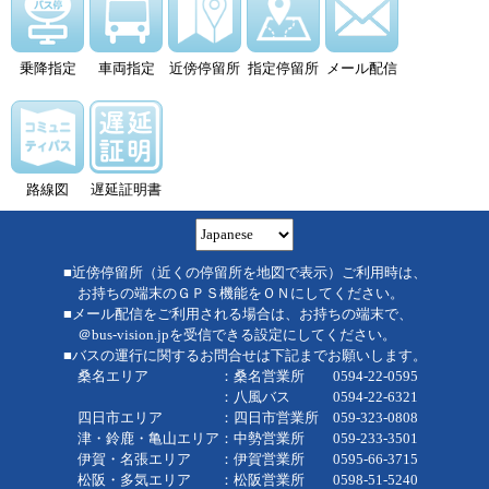
乗降指定
車両指定
近傍停留所
指定停留所
メール配信
路線図
遅延証明書
■近傍停留所（近くの停留所を地図で表示）ご利用時は、
お持ちの端末のＧＰＳ機能をＯＮにしてください。
■メール配信をご利用される場合は、お持ちの端末で、
＠bus-vision.jpを受信できる設定にしてください。
■バスの運行に関するお問合せは下記までお願いします。
桑名エリア ：桑名営業所 0594-22-0595
：八風バス 0594-22-6321
四日市エリア ：四日市営業所 059-323-0808
津・鈴鹿・亀山エリア：中勢営業所 059-233-3501
伊賀・名張エリア ：伊賀営業所 0595-66-3715
松阪・多気エリア ：松阪営業所 0598-51-5240