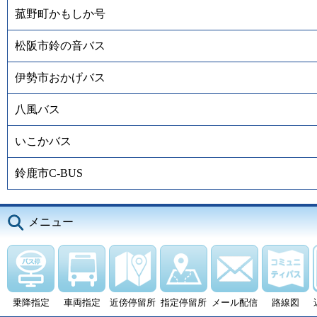
菰野町かもしか号
松阪市鈴の音バス
伊勢市おかげバス
八風バス
いこかバス
鈴鹿市C-BUS
メニュー
乗降指定
車両指定
近傍停留所
指定停留所
メール配信
路線図