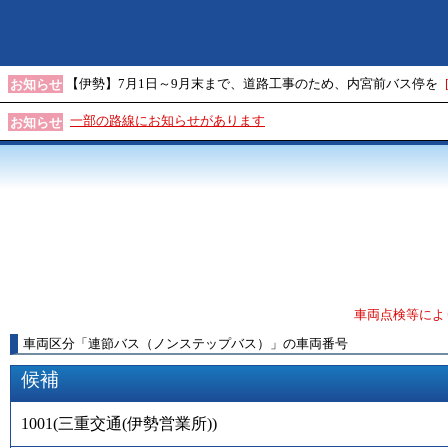
【伊勢】7月1日～9月末まで、道路工事のため、内宮前バス停を
お知らせ
一部の路線にお知らせがあります
お知らせ
車両点検等によ
車両区分
「
連節バス（ノンステップバス）
」
の車両番号
候補
1001
(
三重交通(伊勢営業所)
)