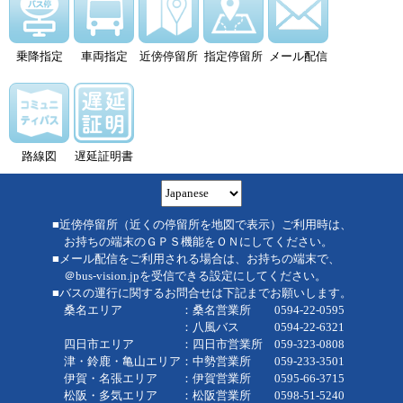
乗降指定
車両指定
近傍停留所
指定停留所
メール配信
路線図
遅延証明書
■近傍停留所（近くの停留所を地図で表示）ご利用時は、
お持ちの端末のＧＰＳ機能をＯＮにしてください。
■メール配信をご利用される場合は、お持ちの端末で、
＠bus-vision.jpを受信できる設定にしてください。
■バスの運行に関するお問合せは下記までお願いします。
桑名エリア ：桑名営業所 0594-22-0595
：八風バス 0594-22-6321
四日市エリア ：四日市営業所 059-323-0808
津・鈴鹿・亀山エリア：中勢営業所 059-233-3501
伊賀・名張エリア ：伊賀営業所 0595-66-3715
松阪・多気エリア ：松阪営業所 0598-51-5240