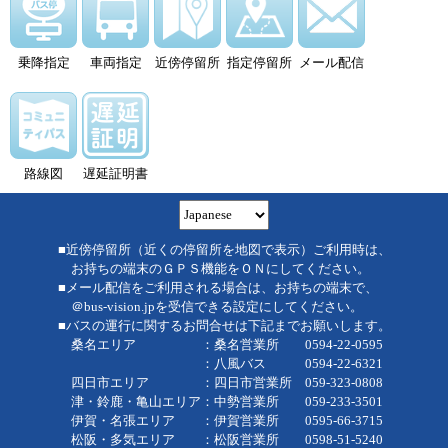
乗降指定
車両指定
近傍停留所
指定停留所
メール配信
路線図
遅延証明書
■近傍停留所（近くの停留所を地図で表示）ご利用時は、
お持ちの端末のＧＰＳ機能をＯＮにしてください。
■メール配信をご利用される場合は、お持ちの端末で、
＠bus-vision.jpを受信できる設定にしてください。
■バスの運行に関するお問合せは下記までお願いします。
桑名エリア ：桑名営業所 0594-22-0595
：八風バス 0594-22-6321
四日市エリア ：四日市営業所 059-323-0808
津・鈴鹿・亀山エリア：中勢営業所 059-233-3501
伊賀・名張エリア ：伊賀営業所 0595-66-3715
松阪・多気エリア ：松阪営業所 0598-51-5240