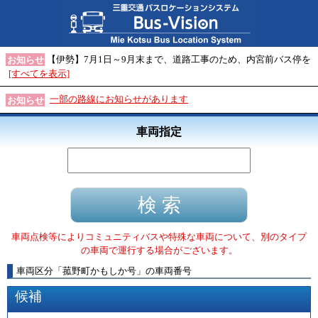
【伊勢】7月1日～9月末まで、道路工事のため、内宮前バス停を
お知らせ
[すべてを表示]
一部の路線にお知らせがあります
お知らせ
車両指定
車両点検等によりコミュニティバスや特殊な車両について、別のタイプ
の車両で運行する場合がございます。
車両区分
「
菰野町かもしか号
」
の車両番号
候補