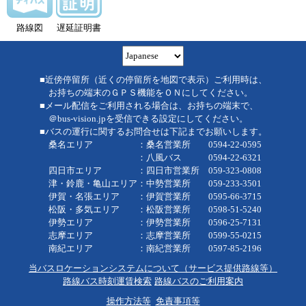
路線図
遅延証明書
■近傍停留所（近くの停留所を地図で表示）ご利用時は、
お持ちの端末のＧＰＳ機能をＯＮにしてください。
■メール配信をご利用される場合は、お持ちの端末で、
＠bus-vision.jpを受信できる設定にしてください。
■バスの運行に関するお問合せは下記までお願いします。
桑名エリア ：桑名営業所 0594-22-0595
：八風バス 0594-22-6321
四日市エリア ：四日市営業所 059-323-0808
津・鈴鹿・亀山エリア：中勢営業所 059-233-3501
伊賀・名張エリア ：伊賀営業所 0595-66-3715
松阪・多気エリア ：松阪営業所 0598-51-5240
伊勢エリア ：伊勢営業所 0596-25-7131
志摩エリア ：志摩営業所 0599-55-0215
南紀エリア ：南紀営業所 0597-85-2196
当バスロケーションシステムについて（サービス提供路線等）
路線バス時刻運賃検索
路線バスのご利用案内
操作方法等
免責事項等