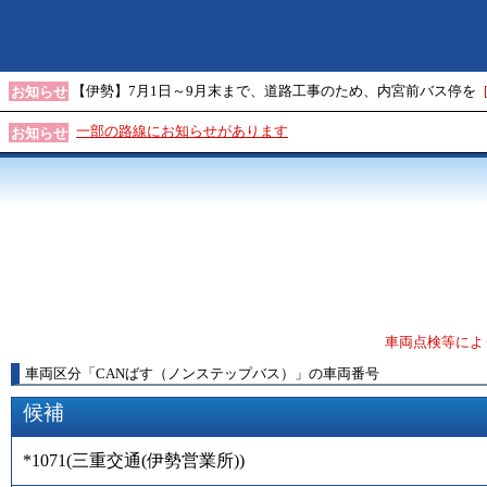
【伊勢】7月1日～9月末まで、道路工事のため、内宮前バス停を
お知らせ
一部の路線にお知らせがあります
お知らせ
車両点検等によ
車両区分
「
CANばす（ノンステップバス）
」
の車両番号
候補
*1071
(
三重交通(伊勢営業所)
)