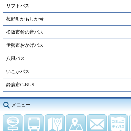
リフトバス
菰野町かもしか号
松阪市鈴の音バス
伊勢市おかげバス
八風バス
いこかバス
鈴鹿市C-BUS
メニュー