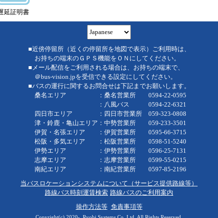
遅延証明書
■近傍停留所（近くの停留所を地図で表示）ご利用時は、
お持ちの端末のＧＰＳ機能をＯＮにしてください。
■メール配信をご利用される場合は、お持ちの端末で、
＠bus-vision.jpを受信できる設定にしてください。
■バスの運行に関するお問合せは下記までお願いします。
桑名エリア ：桑名営業所 0594-22-0595
：八風バス 0594-22-6321
四日市エリア ：四日市営業所 059-323-0808
津・鈴鹿・亀山エリア：中勢営業所 059-233-3501
伊賀・名張エリア ：伊賀営業所 0595-66-3715
松阪・多気エリア ：松阪営業所 0598-51-5240
伊勢エリア ：伊勢営業所 0596-25-7131
志摩エリア ：志摩営業所 0599-55-0215
南紀エリア ：南紀営業所 0597-85-2196
当バスロケーションシステムについて（サービス提供路線等）
路線バス時刻運賃検索
路線バスのご利用案内
操作方法等
免責事項等
Copyright(c) 2020-, Ryobi Systems Co.,Ltd. All Rights Reserved.