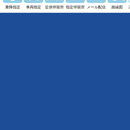
乗降指定
車両指定
近傍停留所
指定停留所
メール配信
路線図