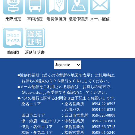
乗降指定
車両指定
近傍停留所
指定停留所
メール配信
路線図
遅延証明書
■近傍停留所（近くの停留所を地図で表示）ご利用時は、
お持ちの端末のＧＰＳ機能をＯＮにしてください。
■メール配信をご利用される場合は、お持ちの端末で、
＠bus-vision.jpを受信できる設定にしてください。
■バスの運行に関するお問合せは下記までお願いします。
桑名エリア ：桑名営業所 0594-22-0595
：八風バス 0594-22-6321
四日市エリア ：四日市営業所 059-323-0808
津・鈴鹿・亀山エリア：中勢営業所 059-233-3501
伊賀・名張エリア ：伊賀営業所 0595-66-3715
松阪・多気エリア ：松阪営業所 0598-51-5240