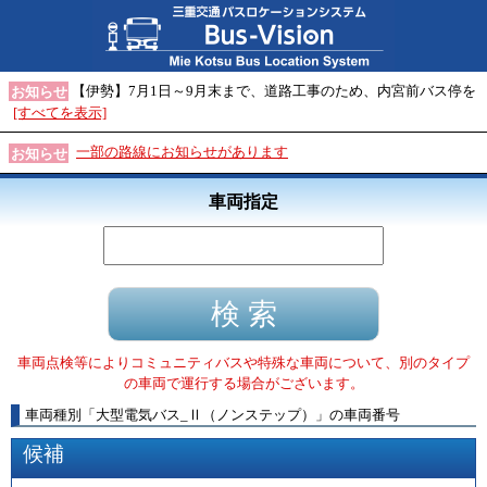
【伊勢】7月1日～9月末まで、道路工事のため、内宮前バス停を
お知らせ
[すべてを表示]
一部の路線にお知らせがあります
お知らせ
車両指定
車両点検等によりコミュニティバスや特殊な車両について、別のタイプ
の車両で運行する場合がございます。
車両種別
「
大型電気バス_Ⅱ（ノンステップ）
」
の車両番号
候補