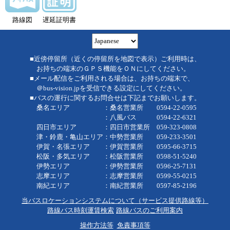
路線図
遅延証明書
■近傍停留所（近くの停留所を地図で表示）ご利用時は、
お持ちの端末のＧＰＳ機能をＯＮにしてください。
■メール配信をご利用される場合は、お持ちの端末で、
＠bus-vision.jpを受信できる設定にしてください。
■バスの運行に関するお問合せは下記までお願いします。
桑名エリア ：桑名営業所 0594-22-0595
：八風バス 0594-22-6321
四日市エリア ：四日市営業所 059-323-0808
津・鈴鹿・亀山エリア：中勢営業所 059-233-3501
伊賀・名張エリア ：伊賀営業所 0595-66-3715
松阪・多気エリア ：松阪営業所 0598-51-5240
伊勢エリア ：伊勢営業所 0596-25-7131
志摩エリア ：志摩営業所 0599-55-0215
南紀エリア ：南紀営業所 0597-85-2196
当バスロケーションシステムについて（サービス提供路線等）
路線バス時刻運賃検索
路線バスのご利用案内
操作方法等
免責事項等