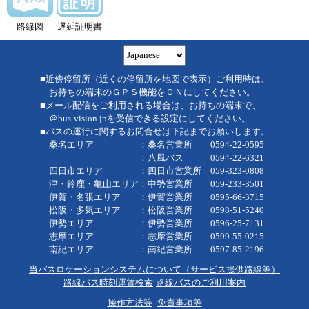
路線図
遅延証明書
■近傍停留所（近くの停留所を地図で表示）ご利用時は、
お持ちの端末のＧＰＳ機能をＯＮにしてください。
■メール配信をご利用される場合は、お持ちの端末で、
＠bus-vision.jpを受信できる設定にしてください。
■バスの運行に関するお問合せは下記までお願いします。
桑名エリア ：桑名営業所 0594-22-0595
：八風バス 0594-22-6321
四日市エリア ：四日市営業所 059-323-0808
津・鈴鹿・亀山エリア：中勢営業所 059-233-3501
伊賀・名張エリア ：伊賀営業所 0595-66-3715
松阪・多気エリア ：松阪営業所 0598-51-5240
伊勢エリア ：伊勢営業所 0596-25-7131
志摩エリア ：志摩営業所 0599-55-0215
南紀エリア ：南紀営業所 0597-85-2196
当バスロケーションシステムについて（サービス提供路線等）
路線バス時刻運賃検索
路線バスのご利用案内
操作方法等
免責事項等