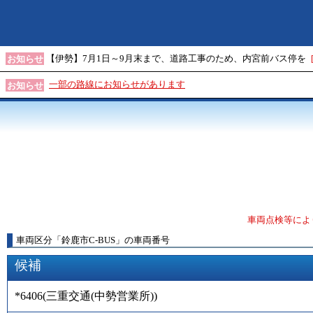
【伊勢】7月1日～9月末まで、道路工事のため、内宮前バス停を
お知らせ
一部の路線にお知らせがあります
お知らせ
車両点検等によ
車両区分
「
鈴鹿市C-BUS
」
の車両番号
候補
*6406
(
三重交通(中勢営業所)
)