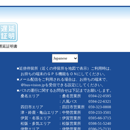
遅延証明書
■近傍停留所（近くの停留所を地図で表示）ご利用時は、
お持ちの端末のＧＰＳ機能をＯＮにしてください。
■メール配信をご利用される場合は、お持ちの端末で、
＠bus-vision.jpを受信できる設定にしてください。
■バスの運行に関するお問合せは下記までお願いします。
桑名エリア ：桑名営業所 0594-22-0595
：八風バス 0594-22-6321
四日市エリア ：四日市営業所 059-323-0808
津・鈴鹿・亀山エリア：中勢営業所 059-233-3501
伊賀・名張エリア ：伊賀営業所 0595-66-3715
松阪・多気エリア ：松阪営業所 0598-51-5240
伊勢エリア ：伊勢営業所 0596-25-7131