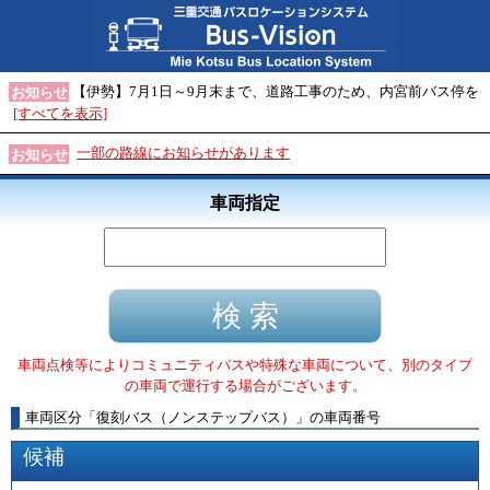
【伊勢】7月1日～9月末まで、道路工事のため、内宮前バス停を
お知らせ
[すべてを表示]
一部の路線にお知らせがあります
お知らせ
車両指定
車両点検等によりコミュニティバスや特殊な車両について、別のタイプ
の車両で運行する場合がございます。
車両区分
「
復刻バス（ノンステップバス）
」
の車両番号
候補