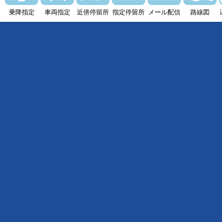
乗降指定
車両指定
近傍停留所
指定停留所
メール配信
路線図