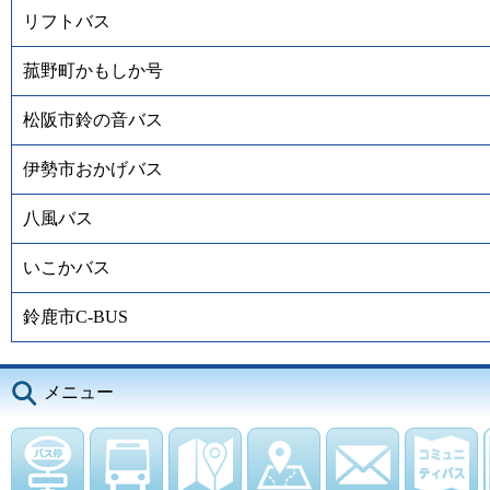
リフトバス
菰野町かもしか号
松阪市鈴の音バス
伊勢市おかげバス
八風バス
いこかバス
鈴鹿市C-BUS
メニュー