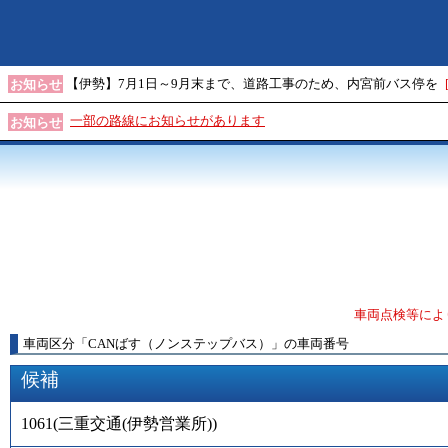
【伊勢】7月1日～9月末まで、道路工事のため、内宮前バス停を
お知らせ
一部の路線にお知らせがあります
お知らせ
車両点検等によ
車両区分
「
CANばす（ノンステップバス）
」
の車両番号
候補
1061
(
三重交通(伊勢営業所)
)