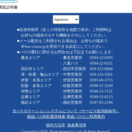
遅延証明書
■近傍停留所（近くの停留所を地図で表示）ご利用時は、
お持ちの端末のＧＰＳ機能をＯＮにしてください。
■メール配信をご利用される場合は、お持ちの端末で、
＠bus-vision.jpを受信できる設定にしてください。
■バスの運行に関するお問合せは下記までお願いします。
桑名エリア ：桑名営業所 0594-22-0595
：八風バス 0594-22-6321
四日市エリア ：四日市営業所 059-323-0808
津・鈴鹿・亀山エリア：中勢営業所 059-233-3501
伊賀・名張エリア ：伊賀営業所 0595-66-3715
松阪・多気エリア ：松阪営業所 0598-51-5240
伊勢エリア ：伊勢営業所 0596-25-7131
志摩エリア ：志摩営業所 0599-55-0215
南紀エリア ：南紀営業所 0597-85-2196
当バスロケーションシステムについて（サービス提供路線等）
路線バス時刻運賃検索
路線バスのご利用案内
操作方法等
免責事項等
Copyright(c) 2020-, Ryobi Systems Co.,Ltd. All Rights Reserved.