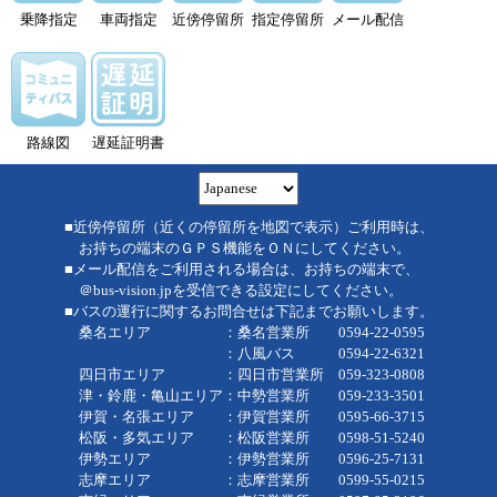
乗降指定
車両指定
近傍停留所
指定停留所
メール配信
路線図
遅延証明書
■近傍停留所（近くの停留所を地図で表示）ご利用時は、
お持ちの端末のＧＰＳ機能をＯＮにしてください。
■メール配信をご利用される場合は、お持ちの端末で、
＠bus-vision.jpを受信できる設定にしてください。
■バスの運行に関するお問合せは下記までお願いします。
桑名エリア ：桑名営業所 0594-22-0595
：八風バス 0594-22-6321
四日市エリア ：四日市営業所 059-323-0808
津・鈴鹿・亀山エリア：中勢営業所 059-233-3501
伊賀・名張エリア ：伊賀営業所 0595-66-3715
松阪・多気エリア ：松阪営業所 0598-51-5240
伊勢エリア ：伊勢営業所 0596-25-7131
志摩エリア ：志摩営業所 0599-55-0215