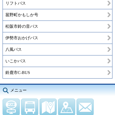
リフトバス
菰野町かもしか号
松阪市鈴の音バス
伊勢市おかげバス
八風バス
いこかバス
鈴鹿市C-BUS
メニュー