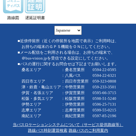
路線図
遅延証明書
■近傍停留所（近くの停留所を地図で表示）ご利用時は、
お持ちの端末のＧＰＳ機能をＯＮにしてください。
■メール配信をご利用される場合は、お持ちの端末で、
＠bus-vision.jpを受信できる設定にしてください。
■バスの運行に関するお問合せは下記までお願いします。
桑名エリア ：桑名営業所 0594-22-0595
：八風バス 0594-22-6321
四日市エリア ：四日市営業所 059-323-0808
津・鈴鹿・亀山エリア：中勢営業所 059-233-3501
伊賀・名張エリア ：伊賀営業所 0595-66-3715
松阪・多気エリア ：松阪営業所 0598-51-5240
伊勢エリア ：伊勢営業所 0596-25-7131
志摩エリア ：志摩営業所 0599-55-0215
南紀エリア ：南紀営業所 0597-85-2196
当バスロケーションシステムについて（サービス提供路線等）
路線バス時刻運賃検索
路線バスのご利用案内