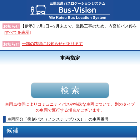
【伊勢】7月1日～9月末まで、道路工事のため、内宮前バス停を
お知らせ
[すべてを表示]
一部の路線にお知らせがあります
お知らせ
車両指定
車両点検等によりコミュニティバスや特殊な車両について、別のタイプ
の車両で運行する場合がございます。
車両区分
「
復刻バス（ノンステップバス）
」
の車両番号
候補