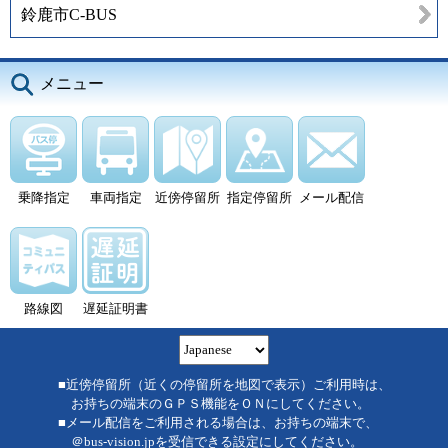
鈴鹿市C-BUS
メニュー
乗降指定
車両指定
近傍停留所
指定停留所
メール配信
路線図
遅延証明書
■近傍停留所（近くの停留所を地図で表示）ご利用時は、
お持ちの端末のＧＰＳ機能をＯＮにしてください。
■メール配信をご利用される場合は、お持ちの端末で、
＠bus-vision.jpを受信できる設定にしてください。