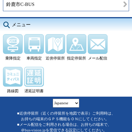
鈴鹿市C-BUS
メニュー
乗降指定
車両指定
近傍停留所
指定停留所
メール配信
路線図
遅延証明書
■近傍停留所（近くの停留所を地図で表示）ご利用時は、
お持ちの端末のＧＰＳ機能をＯＮにしてください。
■メール配信をご利用される場合は、お持ちの端末で、
＠bus-vision.jpを受信できる設定にしてください。