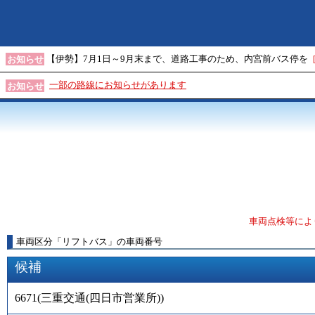
【伊勢】7月1日～9月末まで、道路工事のため、内宮前バス停を
お知らせ
一部の路線にお知らせがあります
お知らせ
車両点検等によ
車両区分
「
リフトバス
」
の車両番号
候補
6671
(
三重交通(四日市営業所)
)