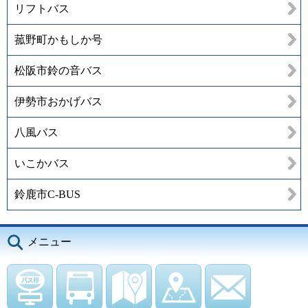
リフトバス
菰野町かもしか号
松阪市鈴の音バス
伊勢市おかげバス
八風バス
いこかバス
鈴鹿市C-BUS
メニュー