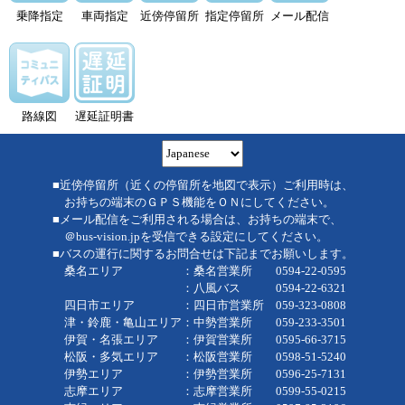
乗降指定
車両指定
近傍停留所
指定停留所
メール配信
路線図
遅延証明書
■近傍停留所（近くの停留所を地図で表示）ご利用時は、
お持ちの端末のＧＰＳ機能をＯＮにしてください。
■メール配信をご利用される場合は、お持ちの端末で、
＠bus-vision.jpを受信できる設定にしてください。
■バスの運行に関するお問合せは下記までお願いします。
桑名エリア ：桑名営業所 0594-22-0595
：八風バス 0594-22-6321
四日市エリア ：四日市営業所 059-323-0808
津・鈴鹿・亀山エリア：中勢営業所 059-233-3501
伊賀・名張エリア ：伊賀営業所 0595-66-3715
松阪・多気エリア ：松阪営業所 0598-51-5240
伊勢エリア ：伊勢営業所 0596-25-7131
志摩エリア ：志摩営業所 0599-55-0215