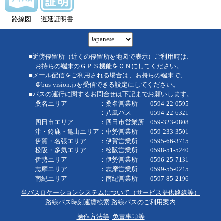
路線図
遅延証明書
■近傍停留所（近くの停留所を地図で表示）ご利用時は、
お持ちの端末のＧＰＳ機能をＯＮにしてください。
■メール配信をご利用される場合は、お持ちの端末で、
＠bus-vision.jpを受信できる設定にしてください。
■バスの運行に関するお問合せは下記までお願いします。
桑名エリア ：桑名営業所 0594-22-0595
：八風バス 0594-22-6321
四日市エリア ：四日市営業所 059-323-0808
津・鈴鹿・亀山エリア：中勢営業所 059-233-3501
伊賀・名張エリア ：伊賀営業所 0595-66-3715
松阪・多気エリア ：松阪営業所 0598-51-5240
伊勢エリア ：伊勢営業所 0596-25-7131
志摩エリア ：志摩営業所 0599-55-0215
南紀エリア ：南紀営業所 0597-85-2196
当バスロケーションシステムについて（サービス提供路線等）
路線バス時刻運賃検索
路線バスのご利用案内
操作方法等
免責事項等