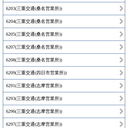
6203
(
三重交通(桑名営業所)
)
6204
(
三重交通(桑名営業所)
)
6205
(
三重交通(桑名営業所)
)
6207
(
三重交通(桑名営業所)
)
6208
(
三重交通(桑名営業所)
)
6209
(
三重交通(四日市営業所)
)
6291
(
三重交通(志摩営業所)
)
6293
(
三重交通(志摩営業所)
)
6296
(
三重交通(志摩営業所)
)
6297
(
三重交通(志摩営業所)
)