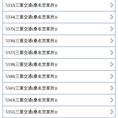
5332
(
三重交通(桑名営業所)
)
5334
(
三重交通(桑名営業所)
)
5335
(
三重交通(桑名営業所)
)
5336
(
三重交通(桑名営業所)
)
5337
(
三重交通(桑名営業所)
)
5338
(
三重交通(桑名営業所)
)
5340
(
三重交通(桑名営業所)
)
5341
(
三重交通(桑名営業所)
)
5343
(
三重交通(桑名営業所)
)
5351
(
三重交通(桑名営業所)
)