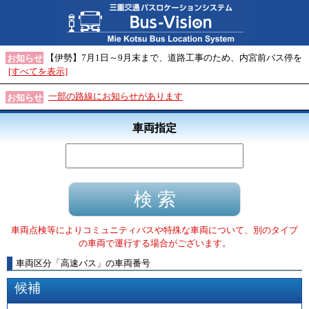
【伊勢】7月1日～9月末まで、道路工事のため、内宮前バス停を
お知らせ
[すべてを表示]
一部の路線にお知らせがあります
お知らせ
車両指定
車両点検等によりコミュニティバスや特殊な車両について、別のタイプ
の車両で運行する場合がございます。
車両区分
「
高速バス
」
の車両番号
候補