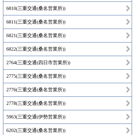
6810
(
三重交通(桑名営業所)
)
6811
(
三重交通(桑名営業所)
)
6821
(
三重交通(桑名営業所)
)
6822
(
三重交通(桑名営業所)
)
2764
(
三重交通(四日市営業所)
)
2775
(
三重交通(桑名営業所)
)
2776
(
三重交通(桑名営業所)
)
2778
(
三重交通(桑名営業所)
)
5963
(
三重交通(伊勢営業所)
)
6202
(
三重交通(桑名営業所)
)