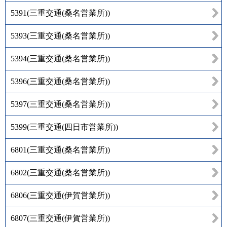
5391
(
三重交通(桑名営業所)
)
5393
(
三重交通(桑名営業所)
)
5394
(
三重交通(桑名営業所)
)
5396
(
三重交通(桑名営業所)
)
5397
(
三重交通(桑名営業所)
)
5399
(
三重交通(四日市営業所)
)
6801
(
三重交通(桑名営業所)
)
6802
(
三重交通(桑名営業所)
)
6806
(
三重交通(伊賀営業所)
)
6807
(
三重交通(伊賀営業所)
)