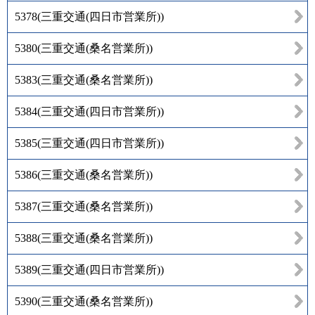
5378
(
三重交通(四日市営業所)
)
5380
(
三重交通(桑名営業所)
)
5383
(
三重交通(桑名営業所)
)
5384
(
三重交通(四日市営業所)
)
5385
(
三重交通(四日市営業所)
)
5386
(
三重交通(桑名営業所)
)
5387
(
三重交通(桑名営業所)
)
5388
(
三重交通(桑名営業所)
)
5389
(
三重交通(四日市営業所)
)
5390
(
三重交通(桑名営業所)
)