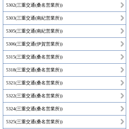
5302
(
三重交通(桑名営業所)
)
5303
(
三重交通(南紀営業所)
)
5305
(
三重交通(南紀営業所)
)
5306
(
三重交通(伊賀営業所)
)
5315
(
三重交通(桑名営業所)
)
5318
(
三重交通(桑名営業所)
)
5321
(
三重交通(桑名営業所)
)
5322
(
三重交通(桑名営業所)
)
5324
(
三重交通(桑名営業所)
)
5325
(
三重交通(桑名営業所)
)