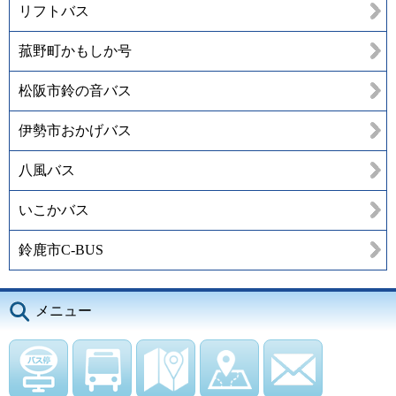
リフトバス
菰野町かもしか号
松阪市鈴の音バス
伊勢市おかげバス
八風バス
いこかバス
鈴鹿市C-BUS
メニュー