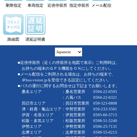
乗降指定
車両指定
近傍停留所
指定停留所
メール配信
路線図
遅延証明書
■近傍停留所（近くの停留所を地図で表示）ご利用時は、
お持ちの端末のＧＰＳ機能をＯＮにしてください。
■メール配信をご利用される場合は、お持ちの端末で、
＠bus-vision.jpを受信できる設定にしてください。
■バスの運行に関するお問合せは下記までお願いします。
桑名エリア ：桑名営業所 0594-22-0595
：八風バス 0594-22-6321
四日市エリア ：四日市営業所 059-323-0808
津・鈴鹿・亀山エリア：中勢営業所 059-233-3501
伊賀・名張エリア ：伊賀営業所 0595-66-3715
松阪・多気エリア ：松阪営業所 0598-51-5240
伊勢エリア ：伊勢営業所 0596-25-7131
志摩エリア ：志摩営業所 0599-55-0215