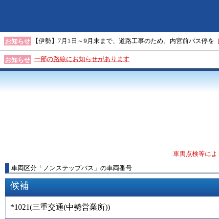
【伊勢】7月1日～9月末まで、道路工事のため、内宮前バス停を
お知らせ
一部の路線にお知らせがあります
お知らせ
車両点検等によ
車両区分
「
ノンステップバス
」
の車両番号
候補
*1021
(
三重交通(中勢営業所)
)