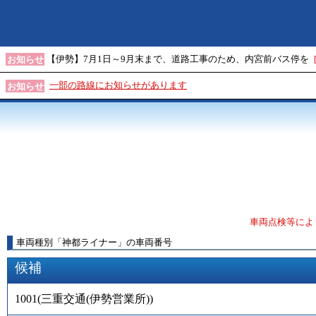
【伊勢】7月1日～9月末まで、道路工事のため、内宮前バス停を
お知らせ
一部の路線にお知らせがあります
お知らせ
車両点検等によ
車両種別
「
神都ライナー
」
の車両番号
候補
1001
(
三重交通(伊勢営業所)
)