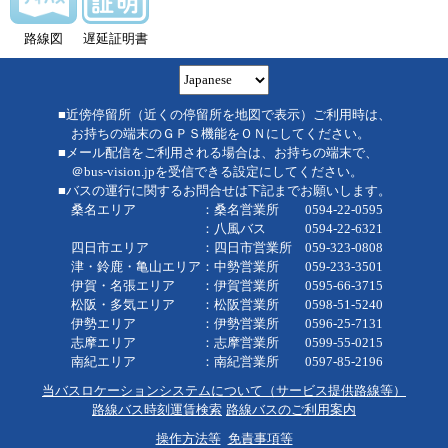
路線図
遅延証明書
■近傍停留所（近くの停留所を地図で表示）ご利用時は、
お持ちの端末のＧＰＳ機能をＯＮにしてください。
■メール配信をご利用される場合は、お持ちの端末で、
＠bus-vision.jpを受信できる設定にしてください。
■バスの運行に関するお問合せは下記までお願いします。
桑名エリア ：桑名営業所 0594-22-0595
：八風バス 0594-22-6321
四日市エリア ：四日市営業所 059-323-0808
津・鈴鹿・亀山エリア：中勢営業所 059-233-3501
伊賀・名張エリア ：伊賀営業所 0595-66-3715
松阪・多気エリア ：松阪営業所 0598-51-5240
伊勢エリア ：伊勢営業所 0596-25-7131
志摩エリア ：志摩営業所 0599-55-0215
南紀エリア ：南紀営業所 0597-85-2196
当バスロケーションシステムについて（サービス提供路線等）
路線バス時刻運賃検索
路線バスのご利用案内
操作方法等
免責事項等