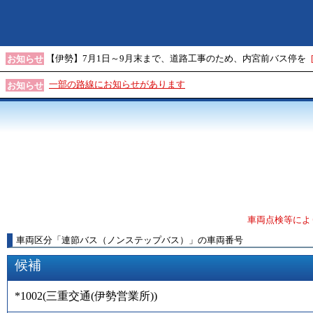
【伊勢】7月1日～9月末まで、道路工事のため、内宮前バス停を
お知らせ
一部の路線にお知らせがあります
お知らせ
車両点検等によ
車両区分
「
連節バス（ノンステップバス）
」
の車両番号
候補
*1002
(
三重交通(伊勢営業所)
)