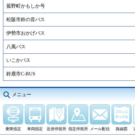
菰野町かもしか号
松阪市鈴の音バス
伊勢市おかげバス
八風バス
いこかバス
鈴鹿市C-BUS
メニュー
乗降指定
車両指定
近傍停留所
指定停留所
メール配信
路線図