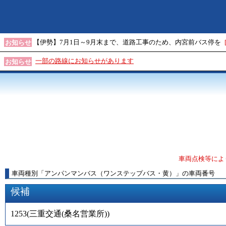
【伊勢】7月1日～9月末まで、道路工事のため、内宮前バス停を
お知らせ
一部の路線にお知らせがあります
お知らせ
車両点検等によ
車両種別
「
アンパンマンバス（ワンステップバス・黄）
」
の車両番号
候補
1253
(
三重交通(桑名営業所)
)