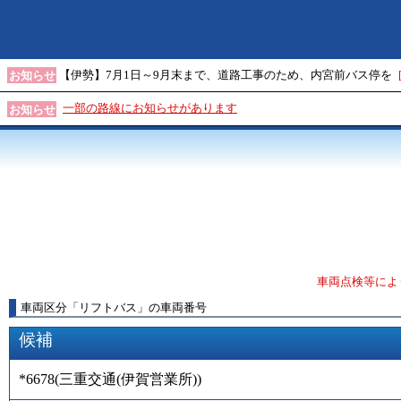
【伊勢】7月1日～9月末まで、道路工事のため、内宮前バス停を
お知らせ
一部の路線にお知らせがあります
お知らせ
車両点検等によ
車両区分
「
リフトバス
」
の車両番号
候補
*6678
(
三重交通(伊賀営業所)
)