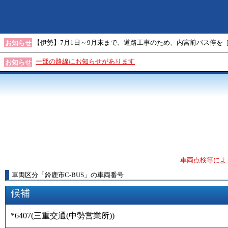
【伊勢】7月1日～9月末まで、道路工事のため、内宮前バス停を
お知らせ
一部の路線にお知らせがあります
お知らせ
車両点検等によ
車両区分
「
鈴鹿市C-BUS
」
の車両番号
候補
*6407
(
三重交通(中勢営業所)
)