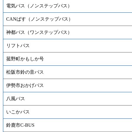
電気バス（ノンステップバス）
CANばす（ノンステップバス）
神都バス（ワンステップバス）
リフトバス
菰野町かもしか号
松阪市鈴の音バス
伊勢市おかげバス
八風バス
いこかバス
鈴鹿市C-BUS