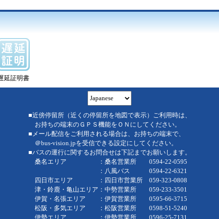
遅延証明書
■近傍停留所（近くの停留所を地図で表示）ご利用時は、
お持ちの端末のＧＰＳ機能をＯＮにしてください。
■メール配信をご利用される場合は、お持ちの端末で、
＠bus-vision.jpを受信できる設定にしてください。
■バスの運行に関するお問合せは下記までお願いします。
桑名エリア ：桑名営業所 0594-22-0595
：八風バス 0594-22-6321
四日市エリア ：四日市営業所 059-323-0808
津・鈴鹿・亀山エリア：中勢営業所 059-233-3501
伊賀・名張エリア ：伊賀営業所 0595-66-3715
松阪・多気エリア ：松阪営業所 0598-51-5240
伊勢エリア ：伊勢営業所 0596-25-7131