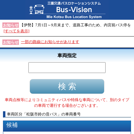
【伊勢】7月1日～9月末まで、道路工事のため、内宮前バス停を
お知らせ
[すべてを表示]
一部の路線にお知らせがあります
お知らせ
車両指定
車両点検等によりコミュニティバスや特殊な車両について、別のタイプ
の車両で運行する場合がございます。
車両区分
「
松阪市鈴の音バス
」
の車両番号
候補