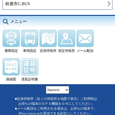
鈴鹿市C-BUS
メニュー
乗降指定
車両指定
近傍停留所
指定停留所
メール配信
路線図
遅延証明書
■近傍停留所（近くの停留所を地図で表示）ご利用時は、
お持ちの端末のＧＰＳ機能をＯＮにしてください。
■メール配信をご利用される場合は、お持ちの端末で、
＠bus-vision.jpを受信できる設定にしてください。