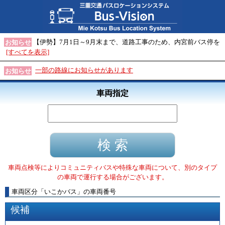
【伊勢】7月1日～9月末まで、道路工事のため、内宮前バス停を
お知らせ
[すべてを表示]
一部の路線にお知らせがあります
お知らせ
車両指定
車両点検等によりコミュニティバスや特殊な車両について、別のタイプ
の車両で運行する場合がございます。
車両区分
「
いこかバス
」
の車両番号
候補