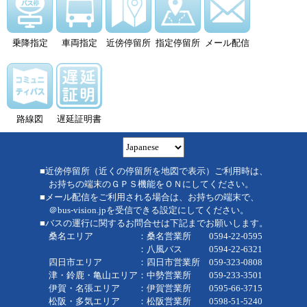
乗降指定
車両指定
近傍停留所
指定停留所
メール配信
路線図
遅延証明書
■近傍停留所（近くの停留所を地図で表示）ご利用時は、
お持ちの端末のＧＰＳ機能をＯＮにしてください。
■メール配信をご利用される場合は、お持ちの端末で、
＠bus-vision.jpを受信できる設定にしてください。
■バスの運行に関するお問合せは下記までお願いします。
桑名エリア ：桑名営業所 0594-22-0595
：八風バス 0594-22-6321
四日市エリア ：四日市営業所 059-323-0808
津・鈴鹿・亀山エリア：中勢営業所 059-233-3501
伊賀・名張エリア ：伊賀営業所 0595-66-3715
松阪・多気エリア ：松阪営業所 0598-51-5240