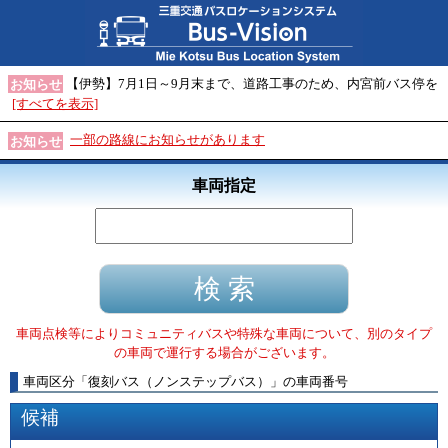
【伊勢】7月1日～9月末まで、道路工事のため、内宮前バス停を
お知らせ
[すべてを表示]
一部の路線にお知らせがあります
お知らせ
車両指定
車両点検等によりコミュニティバスや特殊な車両について、別のタイプ
の車両で運行する場合がございます。
車両区分
「
復刻バス（ノンステップバス）
」
の車両番号
候補