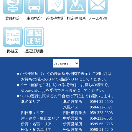
乗降指定
車両指定
近傍停留所
指定停留所
メール配信
路線図
遅延証明書
■近傍停留所（近くの停留所を地図で表示）ご利用時は、
お持ちの端末のＧＰＳ機能をＯＮにしてください。
■メール配信をご利用される場合は、お持ちの端末で、
＠bus-vision.jpを受信できる設定にしてください。
■バスの運行に関するお問合せは下記までお願いします。
桑名エリア ：桑名営業所 0594-22-0595
：八風バス 0594-22-6321
四日市エリア ：四日市営業所 059-323-0808
津・鈴鹿・亀山エリア：中勢営業所 059-233-3501
伊賀・名張エリア ：伊賀営業所 0595-66-3715
松阪・多気エリア ：松阪営業所 0598-51-5240