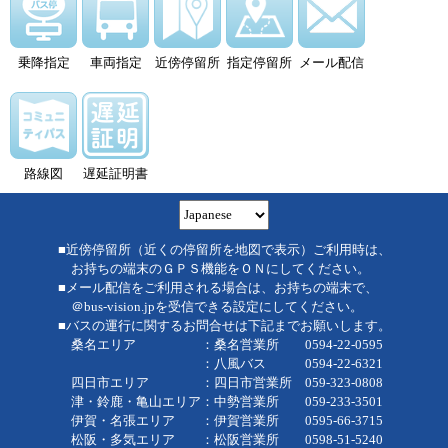
乗降指定
車両指定
近傍停留所
指定停留所
メール配信
路線図
遅延証明書
■近傍停留所（近くの停留所を地図で表示）ご利用時は、
お持ちの端末のＧＰＳ機能をＯＮにしてください。
■メール配信をご利用される場合は、お持ちの端末で、
＠bus-vision.jpを受信できる設定にしてください。
■バスの運行に関するお問合せは下記までお願いします。
桑名エリア ：桑名営業所 0594-22-0595
：八風バス 0594-22-6321
四日市エリア ：四日市営業所 059-323-0808
津・鈴鹿・亀山エリア：中勢営業所 059-233-3501
伊賀・名張エリア ：伊賀営業所 0595-66-3715
松阪・多気エリア ：松阪営業所 0598-51-5240