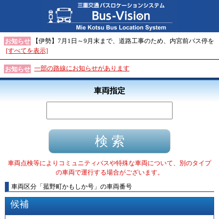
【伊勢】7月1日～9月末まで、道路工事のため、内宮前バス停を
お知らせ
[すべてを表示]
一部の路線にお知らせがあります
お知らせ
車両指定
車両点検等によりコミュニティバスや特殊な車両について、別のタイプ
の車両で運行する場合がございます。
車両区分
「
菰野町かもしか号
」
の車両番号
候補