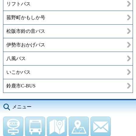
リフトバス
菰野町かもしか号
松阪市鈴の音バス
伊勢市おかげバス
八風バス
いこかバス
鈴鹿市C-BUS
メニュー