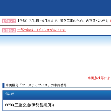
【伊勢】7月1日～9月末まで、道路工事のため、内宮前バス停を
お知らせ
一部の路線にお知らせがあります
お知らせ
車両点検等によ
車両区分
「
ツーステップバス
」
の車両番号
候補
6650
(
三重交通(伊勢営業所)
)