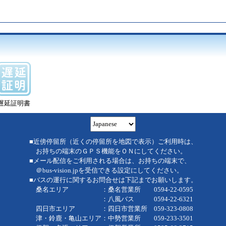
遅延証明書
■近傍停留所（近くの停留所を地図で表示）ご利用時は、
お持ちの端末のＧＰＳ機能をＯＮにしてください。
■メール配信をご利用される場合は、お持ちの端末で、
＠bus-vision.jpを受信できる設定にしてください。
■バスの運行に関するお問合せは下記までお願いします。
桑名エリア ：桑名営業所 0594-22-0595
：八風バス 0594-22-6321
四日市エリア ：四日市営業所 059-323-0808
津・鈴鹿・亀山エリア：中勢営業所 059-233-3501