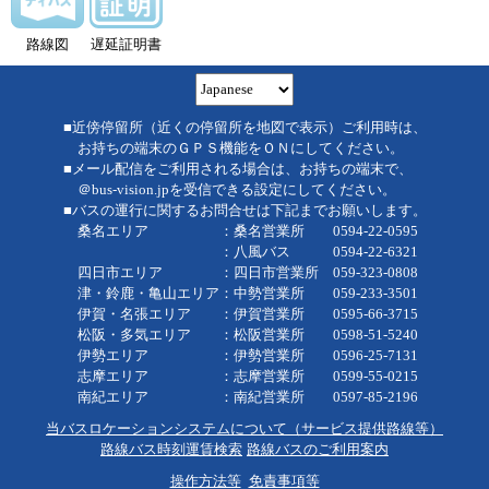
路線図
遅延証明書
■近傍停留所（近くの停留所を地図で表示）ご利用時は、
お持ちの端末のＧＰＳ機能をＯＮにしてください。
■メール配信をご利用される場合は、お持ちの端末で、
＠bus-vision.jpを受信できる設定にしてください。
■バスの運行に関するお問合せは下記までお願いします。
桑名エリア ：桑名営業所 0594-22-0595
：八風バス 0594-22-6321
四日市エリア ：四日市営業所 059-323-0808
津・鈴鹿・亀山エリア：中勢営業所 059-233-3501
伊賀・名張エリア ：伊賀営業所 0595-66-3715
松阪・多気エリア ：松阪営業所 0598-51-5240
伊勢エリア ：伊勢営業所 0596-25-7131
志摩エリア ：志摩営業所 0599-55-0215
南紀エリア ：南紀営業所 0597-85-2196
当バスロケーションシステムについて（サービス提供路線等）
路線バス時刻運賃検索
路線バスのご利用案内
操作方法等
免責事項等