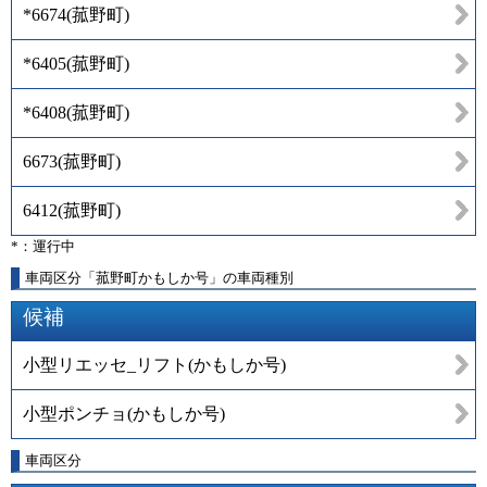
*6674
(
菰野町
)
*6405
(
菰野町
)
*6408
(
菰野町
)
6673
(
菰野町
)
6412
(
菰野町
)
*：運行中
車両区分「菰野町かもしか号」の車両種別
候補
小型リエッセ_リフト(かもしか号)
小型ポンチョ(かもしか号)
車両区分