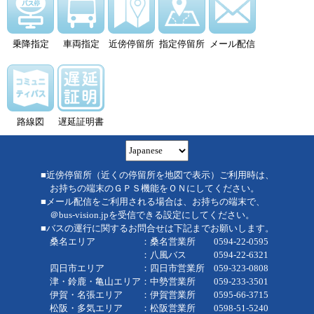
乗降指定
車両指定
近傍停留所
指定停留所
メール配信
路線図
遅延証明書
■近傍停留所（近くの停留所を地図で表示）ご利用時は、
お持ちの端末のＧＰＳ機能をＯＮにしてください。
■メール配信をご利用される場合は、お持ちの端末で、
＠bus-vision.jpを受信できる設定にしてください。
■バスの運行に関するお問合せは下記までお願いします。
桑名エリア ：桑名営業所 0594-22-0595
：八風バス 0594-22-6321
四日市エリア ：四日市営業所 059-323-0808
津・鈴鹿・亀山エリア：中勢営業所 059-233-3501
伊賀・名張エリア ：伊賀営業所 0595-66-3715
松阪・多気エリア ：松阪営業所 0598-51-5240