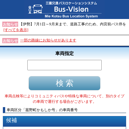
【伊勢】7月1日～9月末まで、道路工事のため、内宮前バス停を
お知らせ
[すべてを表示]
一部の路線にお知らせがあります
お知らせ
車両指定
車両点検等によりコミュニティバスや特殊な車両について、別のタイプ
の車両で運行する場合がございます。
車両区分
「
菰野町かもしか号
」
の車両番号
候補