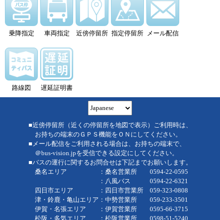
乗降指定
車両指定
近傍停留所
指定停留所
メール配信
路線図
遅延証明書
■近傍停留所（近くの停留所を地図で表示）ご利用時は、
お持ちの端末のＧＰＳ機能をＯＮにしてください。
■メール配信をご利用される場合は、お持ちの端末で、
＠bus-vision.jpを受信できる設定にしてください。
■バスの運行に関するお問合せは下記までお願いします。
桑名エリア ：桑名営業所 0594-22-0595
：八風バス 0594-22-6321
四日市エリア ：四日市営業所 059-323-0808
津・鈴鹿・亀山エリア：中勢営業所 059-233-3501
伊賀・名張エリア ：伊賀営業所 0595-66-3715
松阪・多気エリア ：松阪営業所 0598-51-5240