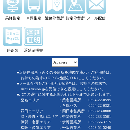
乗降指定
車両指定
近傍停留所
指定停留所
メール配信
路線図
遅延証明書
■近傍停留所（近くの停留所を地図で表示）ご利用時は、
お持ちの端末のＧＰＳ機能をＯＮにしてください。
■メール配信をご利用される場合は、お持ちの端末で、
＠bus-vision.jpを受信できる設定にしてください。
■バスの運行に関するお問合せは下記までお願いします。
桑名エリア ：桑名営業所 0594-22-0595
：八風バス 0594-22-6321
四日市エリア ：四日市営業所 059-323-0808
津・鈴鹿・亀山エリア：中勢営業所 059-233-3501
伊賀・名張エリア ：伊賀営業所 0595-66-3715
松阪・多気エリア ：松阪営業所 0598-51-5240