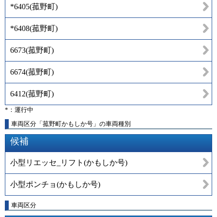
*6405
(
菰野町
)
*6408
(
菰野町
)
6673
(
菰野町
)
6674
(
菰野町
)
6412
(
菰野町
)
*：運行中
車両区分「菰野町かもしか号」の車両種別
候補
小型リエッセ_リフト(かもしか号)
小型ポンチョ(かもしか号)
車両区分