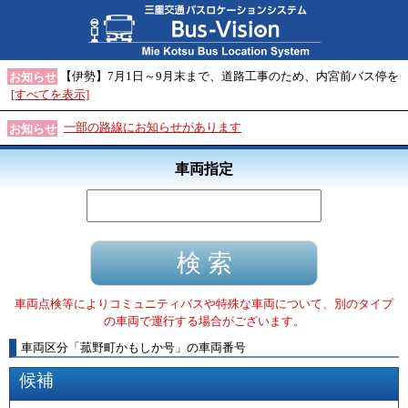
【伊勢】7月1日～9月末まで、道路工事のため、内宮前バス停を
お知らせ
[すべてを表示]
一部の路線にお知らせがあります
お知らせ
車両指定
車両点検等によりコミュニティバスや特殊な車両について、別のタイプ
の車両で運行する場合がございます。
車両区分
「
菰野町かもしか号
」
の車両番号
候補