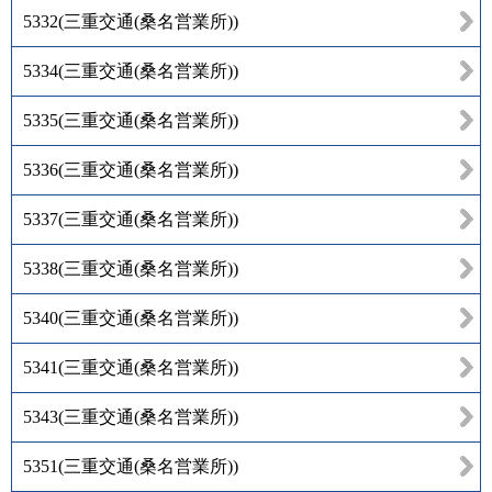
5332
(
三重交通(桑名営業所)
)
5334
(
三重交通(桑名営業所)
)
5335
(
三重交通(桑名営業所)
)
5336
(
三重交通(桑名営業所)
)
5337
(
三重交通(桑名営業所)
)
5338
(
三重交通(桑名営業所)
)
5340
(
三重交通(桑名営業所)
)
5341
(
三重交通(桑名営業所)
)
5343
(
三重交通(桑名営業所)
)
5351
(
三重交通(桑名営業所)
)