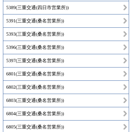
5389
(
三重交通(四日市営業所)
)
5391
(
三重交通(桑名営業所)
)
5393
(
三重交通(桑名営業所)
)
5396
(
三重交通(桑名営業所)
)
5397
(
三重交通(桑名営業所)
)
6801
(
三重交通(桑名営業所)
)
6802
(
三重交通(桑名営業所)
)
6803
(
三重交通(桑名営業所)
)
6804
(
三重交通(桑名営業所)
)
6805
(
三重交通(桑名営業所)
)