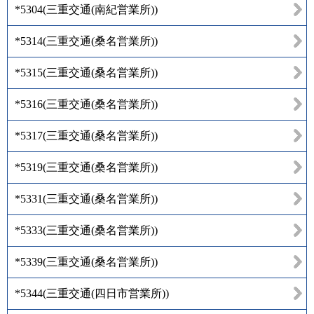
*5304
(
三重交通(南紀営業所)
)
*5314
(
三重交通(桑名営業所)
)
*5315
(
三重交通(桑名営業所)
)
*5316
(
三重交通(桑名営業所)
)
*5317
(
三重交通(桑名営業所)
)
*5319
(
三重交通(桑名営業所)
)
*5331
(
三重交通(桑名営業所)
)
*5333
(
三重交通(桑名営業所)
)
*5339
(
三重交通(桑名営業所)
)
*5344
(
三重交通(四日市営業所)
)