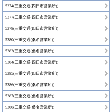
5374
(
三重交通(四日市営業所)
)
5377
(
三重交通(四日市営業所)
)
5378
(
三重交通(四日市営業所)
)
5380
(
三重交通(桑名営業所)
)
5383
(
三重交通(桑名営業所)
)
5384
(
三重交通(四日市営業所)
)
5385
(
三重交通(四日市営業所)
)
5386
(
三重交通(桑名営業所)
)
5387
(
三重交通(桑名営業所)
)
5388
(
三重交通(桑名営業所)
)