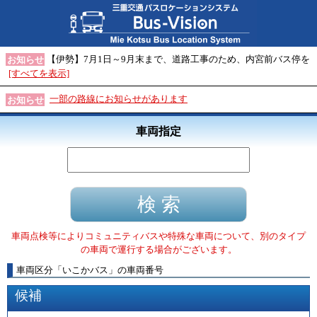
【伊勢】7月1日～9月末まで、道路工事のため、内宮前バス停を
お知らせ
[すべてを表示]
一部の路線にお知らせがあります
お知らせ
車両指定
車両点検等によりコミュニティバスや特殊な車両について、別のタイプ
の車両で運行する場合がございます。
車両区分
「
いこかバス
」
の車両番号
候補