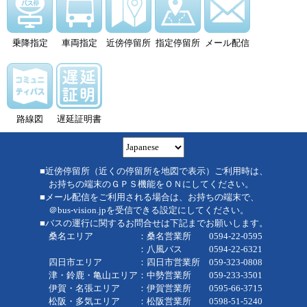
乗降指定
車両指定
近傍停留所
指定停留所
メール配信
路線図
遅延証明書
■近傍停留所（近くの停留所を地図で表示）ご利用時は、
お持ちの端末のＧＰＳ機能をＯＮにしてください。
■メール配信をご利用される場合は、お持ちの端末で、
＠bus-vision.jpを受信できる設定にしてください。
■バスの運行に関するお問合せは下記までお願いします。
桑名エリア ：桑名営業所 0594-22-0595
：八風バス 0594-22-6321
四日市エリア ：四日市営業所 059-323-0808
津・鈴鹿・亀山エリア：中勢営業所 059-233-3501
伊賀・名張エリア ：伊賀営業所 0595-66-3715
松阪・多気エリア ：松阪営業所 0598-51-5240