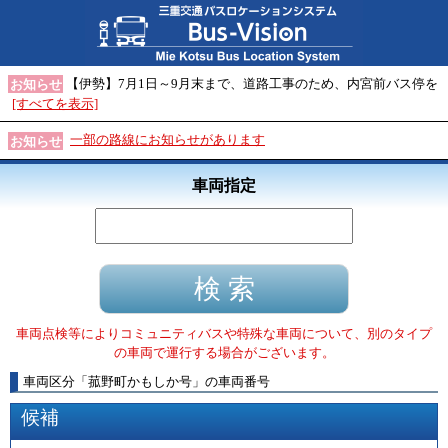
【伊勢】7月1日～9月末まで、道路工事のため、内宮前バス停を
お知らせ
[すべてを表示]
一部の路線にお知らせがあります
お知らせ
車両指定
車両点検等によりコミュニティバスや特殊な車両について、別のタイプ
の車両で運行する場合がございます。
車両区分
「
菰野町かもしか号
」
の車両番号
候補