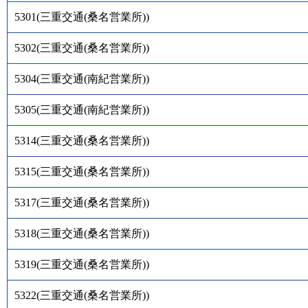
5301
(
三重交通(桑名営業所)
)
5302
(
三重交通(桑名営業所)
)
5304
(
三重交通(南紀営業所)
)
5305
(
三重交通(南紀営業所)
)
5314
(
三重交通(桑名営業所)
)
5315
(
三重交通(桑名営業所)
)
5317
(
三重交通(桑名営業所)
)
5318
(
三重交通(桑名営業所)
)
5319
(
三重交通(桑名営業所)
)
5322
(
三重交通(桑名営業所)
)