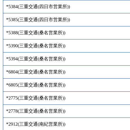
*5384
(
三重交通(四日市営業所)
)
*5385
(
三重交通(四日市営業所)
)
*5388
(
三重交通(桑名営業所)
)
*5390
(
三重交通(桑名営業所)
)
*5394
(
三重交通(桑名営業所)
)
*6804
(
三重交通(桑名営業所)
)
*6805
(
三重交通(桑名営業所)
)
*2775
(
三重交通(桑名営業所)
)
*2778
(
三重交通(桑名営業所)
)
*2912
(
三重交通(南紀営業所)
)